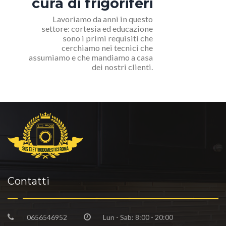
cura di frigoriferi
Lavoriamo da anni in questo
settore: cortesia ed educazione
sono i primi requisiti che
cerchiamo nei tecnici che
assumiamo e che mandiamo a casa
dei nostri clienti.
Contatti
0656546952
Lun - Sab: 8:00 - 20:00