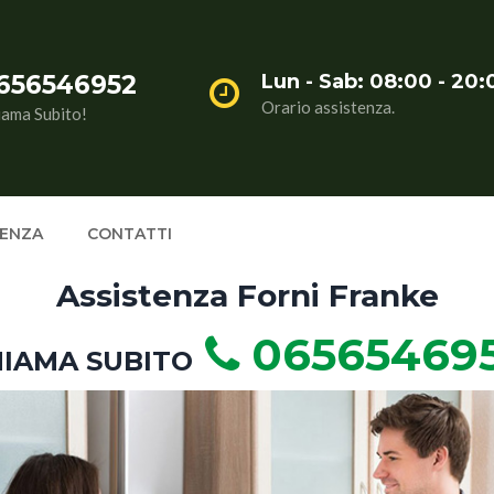
656546952
Lun - Sab: 08:00 - 20:
Orario assistenza.
iama Subito!
TENZA
CONTATTI
Assistenza Forni Franke
06565469
IAMA SUBITO