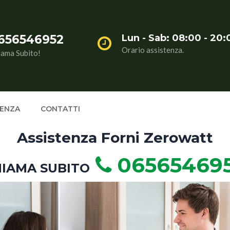
656546952
Lun - Sab: 08:00 - 20:
Orario assistenza.
iama Subito!
TENZA
CONTATTI
Assistenza Forni Zerowatt
06565469
IAMA SUBITO